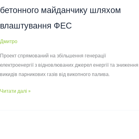
бетонного майданчику шляхом
влаштування ФЕС
Дмитро
Проект спрямований на збільшення генерації
електроенергії з відновлюваних джерел енергії та зниження
викидів парникових газів від викопного палива.
Реконструкція
Читати далі »
асфальтно-
бетонного
майданчику
шляхом
влаштування