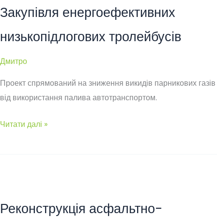
Закупівля енергоефективних
низькопідлогових тролейбусів
Дмитро
Проект спрямований на зниження викидів парникових газів
від використання палива автотранспортом.
Закупівля
Читати далі »
енергоефективних
низькопідлогових
тролейбусів
Реконструкція асфальтно-