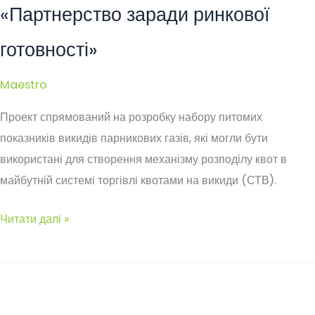
«Партнерство заради ринкової
ФЕС
готовності»
Maestro
Проект спрямований на розробку набору питомих
показників викидів парникових газів, які могли бути
використані для створення механізму розподілу квот в
майбутній системі торгівлі квотами на викиди (СТВ).
«Партнерство
Читати далі »
заради
ринкової
готовності»