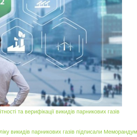
тності та верифікації викидів парникових газів
обліку викидів парникових газів підписали Меморанду