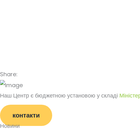
Share:
Наш Центр є бюджетною установою у складі
Міністе
контакти
Новини