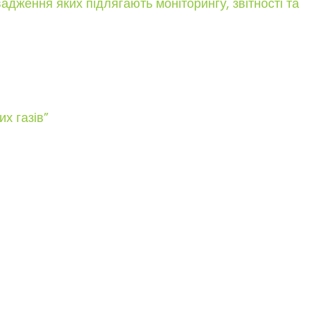
адження яких підлягають моніторингу, звітності та
х газів”