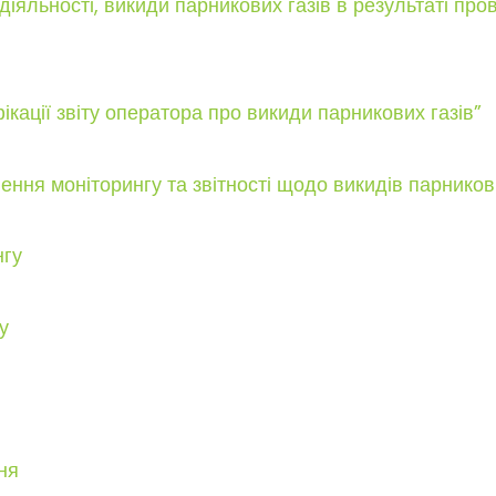
яльності, викиди парникових газів в результаті пров
ції звіту оператора про викиди парникових газів”
ня моніторингу та звітності щодо викидів парникови
нгу
у
ня